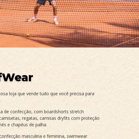
rfWear
a loja que vende tudo que você precisa para
.
ha de confecção, com boardshorts stretch
camisetas, regatas, camisas dryfits com proteção
bonés e chapéus de palha.
confecção masculina e feminina, swimwear