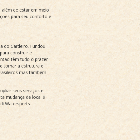
e, além de estar em meio
pções para seu conforto e
aia do Cardeiro. Fundou
ara construir e
então têm tudo o prazer
 tornar a estrutura e
brasileiros mas também
pliar seus serviços e
sta mudança de local 9
di Watersports