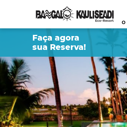
O 
Faça agora
sua Reserva!