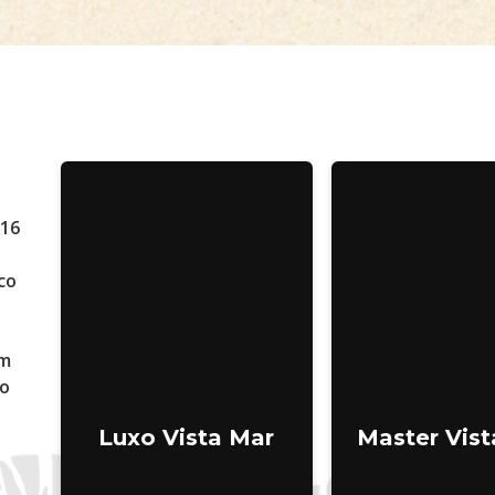
 16
co
em
xo
Luxo Vista Mar
Master Vist