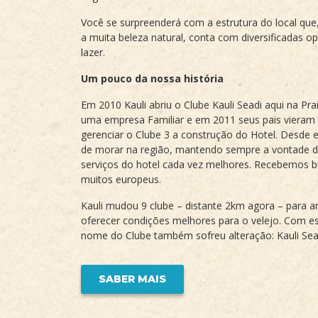
Você se surpreenderá com a estrutura do local qu
a muita beleza natural, conta com diversificadas o
lazer.
Um pouco da nossa história
Em 2010 Kauli abriu o Clube Kauli Seadi aqui na Pr
uma empresa Familiar e em 2011 seus pais vieram p
gerenciar o Clube 3 a construção do Hotel. Desde 
de morar na região, mantendo sempre a vontade de
serviços do hotel cada vez melhores. Recebemos 
muitos europeus.
Kauli mudou 9 clube – distante 2km agora – para am
oferecer condições melhores para o velejo. Com e
nome do Clube também sofreu alteração: Kauli Sea
SABER MAIS